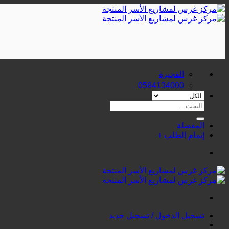
تخطي
للمحتوى
الفجيرة
0564134000
البحث
عن:
المفضلة
إتمام الطلب
+
تسجيل الدخول / تسجيل جديد