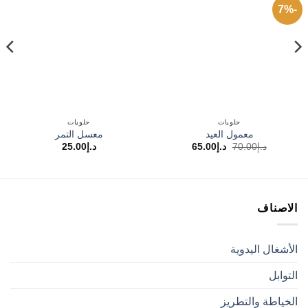
-7%
Add to
Add to
wishlist
wishlist
حلويات
حلويات
معمول العيد
معسل التمر
السعر
السعر
د.إ
70.00
د.إ
65.00
د.إ
25.00
الأصلي
الحالي
هو:
هو:
د.إ70.00.
د.إ65.00.
الاصناف
الأشغال اليدوية
التوابل
الخياطة والتطريز