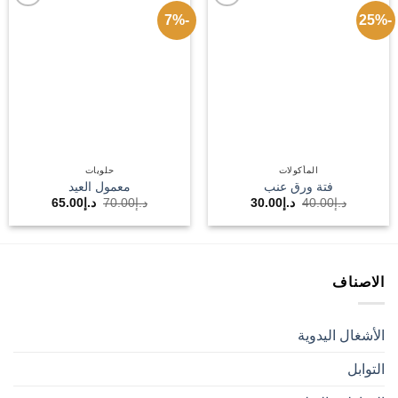
-7%
-25%
Add to
Add to
wishlist
wishlist
المأكولات
حلويات
فتة ورق عنب
معمول العيد
السعر
السعر
السعر
السعر
د.إ
40.00
د.إ
30.00
د.إ
70.00
د.إ
65.00
الأصلي
الحالي
الأصلي
الحالي
هو:
هو:
هو:
هو:
د.إ40.00.
د.إ30.00.
د.إ70.00.
د.إ65.00.
الاصناف
الأشغال اليدوية
التوابل