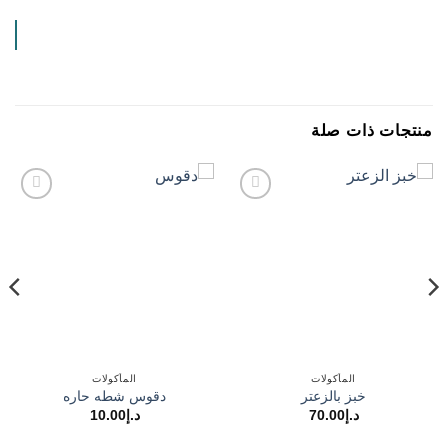
منتجات ذات صلة
Add to
Add to
wishlist
wishlist
المأكولات
المأكولات
خبز بالزعتر
دقوس شطه حاره
د.إ
70.00
د.إ
10.00