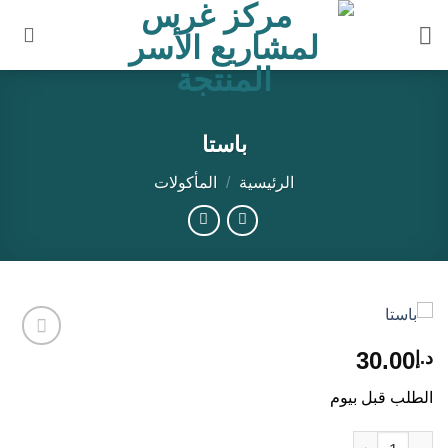
خطي
لمحتوى
باستا
الرئيسية
/
المأكولات
30.00
د.إ
Add to
wishlist
الطلب قبل بيوم
كمية باستا