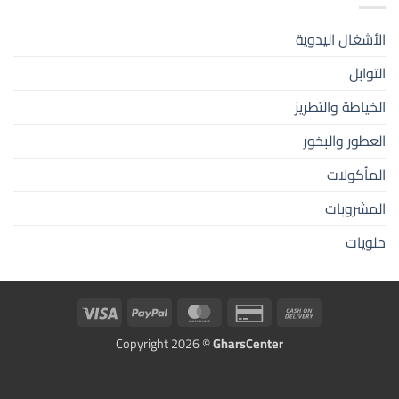
الأشغال اليدوية
التوابل
الخياطة والتطريز
العطور والبخور
المأكولات
المشروبات
حلويات
Visa
PayPal
MasterCard
Credit
Cash
Card
On
Copyright 2026 ©
GharsCenter
2
Delivery