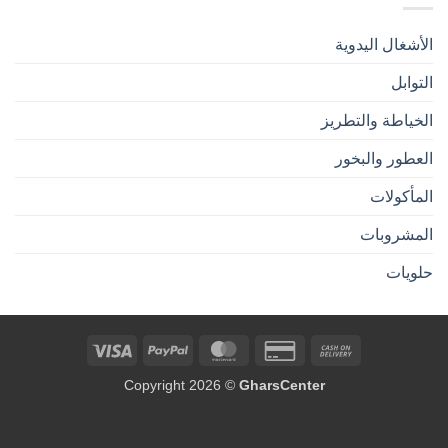
الأشغال اليدوية
التوابل
الخياطة والتطريز
العطور والبخور
المأكولات
المشروبات
حلويات
Visa
PayPal
MasterCard
Credit
Cash
Card
On
Copyright 2026 ©
GharsCenter
2
Delivery